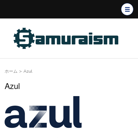
コ
ン
テ
ン
ツ
へ
ス
キ
ホーム
>
Azul
ッ
プ
Azul
(Enter
を
押
す)