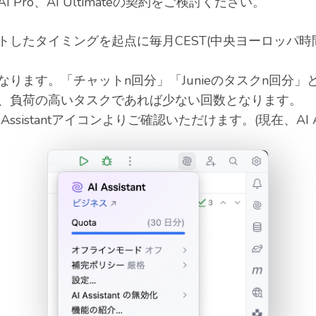
Pro、AI Ultimateの契約をご検討ください。
したタイミングを起点に毎月CEST(中央ヨーロッパ時間
なります。「チャットn回分」「Junieのタスクn回分
、負荷の高いタスクであれば少ない回数となります。
sistantアイコンよりご確認いただけます。(現在、AI As