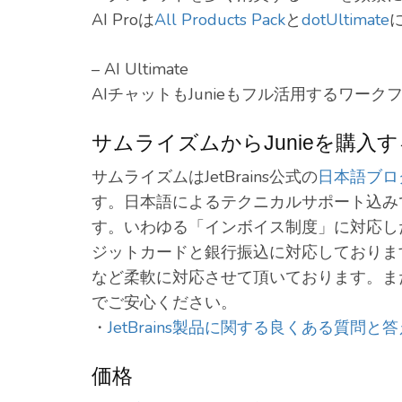
AI Proは
All Products Pack
と
dotUltimate
– AI Ultimate
AIチャットもJunieもフル活用するワーク
サムライズムからJunieを購入
サムライズムはJetBrains公式の
日本語ブロ
す。日本語によるテクニカルサポート込みで
す。いわゆる「インボイス制度」に対応し
ジットカードと銀行振込に対応しておりま
など柔軟に対応させて頂いております。ま
でご安心ください。
・
JetBrains製品に関する良くある質問と答
価格