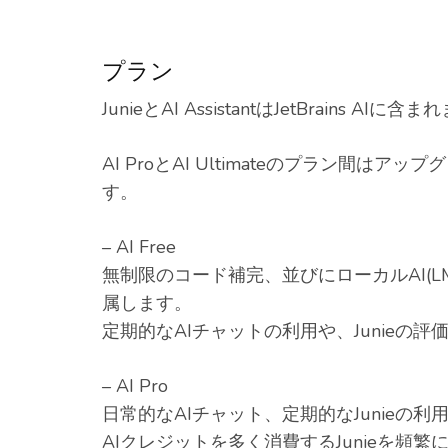
プラン
JunieとAI AssistantはJetBrains AI
AI ProとAI Ultimateのプラ
す。
– AI Free
無制限のコード補完、並びにローカルAI(LM
属します。
定期的なAIチャットの利用や、Junieの評
– AI Pro
日常的なAIチャット、定期的なJunieの利
AIクレジットを多く消費するJunieを頻繁に