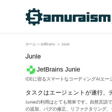
コ
ン
テ
ン
ツ
へ
ホーム
>
JetBrains
>
Junie
ス
キ
Junie
ッ
プ
JetBrains Junie
(Enter
IDEに宿るスマートなコーディングAIエー
を
押
タスクはエージェントが遂行、
す)
Junieの利用はとても簡単です。自然言
の追加、バグの修正、リファクタリング、