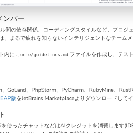
メンバー
ュール間の依存関係、コーディングスタイルなど、プロジ
は、まるで疲れを知らないインテリジェントなチームメ
ト内に
ファイルを作成し、テスト
.junie/guidelines.md
eとCLion、GoLand、PhpStorm、PyCharm、RubyMin
は
EAP版
をJetBrains Marketplaceよりダウンロ
ット
ini/Claude等を使ったチャットなどはAIクレジットを消費します