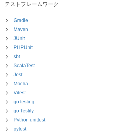
テストフレームワーク
Gradle
Maven
JUnit
PHPUnit
sbt
ScalaTest
Jest
Mocha
Vitest
go testing
go Testify
Python unittest
pytest