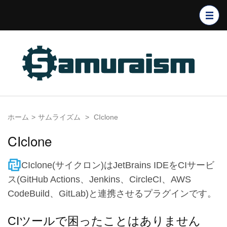
コ
ン
テ
ン
ツ
へ
ス
キ
ホーム
>
サムライズム
>
CIclone
ッ
プ
CIclone
(Enter
を
CIclone(サイクロン)はJetBrains IDEをCIサービ
押
ス(GitHub Actions、Jenkins、CircleCI、AWS
す)
CodeBuild、GitLab)と連携させるプラグインです。
CIツールで困ったことはありません