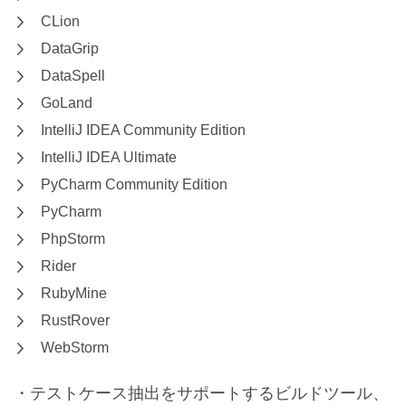
CLion
DataGrip
DataSpell
GoLand
IntelliJ IDEA Community Edition
IntelliJ IDEA Ultimate
PyCharm Community Edition
PyCharm
PhpStorm
Rider
RubyMine
RustRover
WebStorm
・テストケース抽出をサポートするビルドツール、