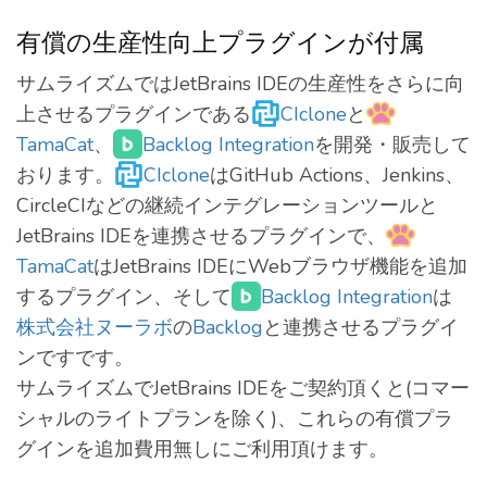
有償の生産性向上プラグインが付属
サムライズムではJetBrains IDEの生産性をさらに向
上させるプラグインである
CIclone
と
TamaCat
、
Backlog Integration
を開発・販売して
おります。
CIclone
はGitHub Actions、Jenkins、
CircleCIなどの継続インテグレーションツールと
JetBrains IDEを連携させるプラグインで、
TamaCat
はJetBrains IDEにWebブラウザ機能を追加
するプラグイン、そして
Backlog Integration
は
株式会社ヌーラボ
の
Backlog
と連携させるプラグイ
ンですです。
サムライズムでJetBrains IDEをご契約頂くと(コマー
シャルのライトプランを除く)、これらの有償プラ
グインを追加費用無しにご利用頂けます。