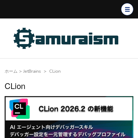
コ
ン
テ
ン
ツ
へ
ス
キ
ホーム
>
JetBrains
>
CLion
ッ
プ
CLion
(Enter
を
押
す)