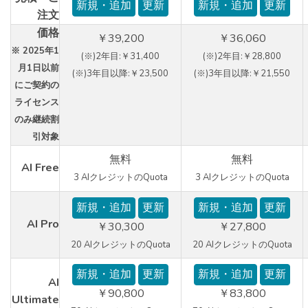
新規・追加
更新
新規・追加
更新
注文
価格
￥39,200
￥36,060
※ 2025年1
(※)2年目:￥31,400
(※)2年目:￥28,800
月1日以前
(※)3年目以降:￥23,500
(※)3年目以降:￥21,550
にご契約の
ライセンス
のみ継続割
引対象
無料
無料
AI Free
3 AIクレジットのQuota
3 AIクレジットのQuota
新規・追加
更新
新規・追加
更新
AI Pro
￥30,300
￥27,800
20 AIクレジットのQuota
20 AIクレジットのQuota
新規・追加
更新
新規・追加
更新
AI
￥90,800
￥83,800
Ultimate